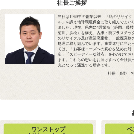
社長ご挨拶
当社は1969年の創業以来、「紙のリサイク
ル」を訴え地球環境保全に取り組んでまい
ました。現在、県内に4営業所（静岡、藤枝
菊川、浜松）を構え、古紙・廃プラスチッ
のリサイクル及び産業廃棄物、一般廃棄物
処理に取り組んでいます。事業遂行に当た
ては、「お客様ニーズへの真心を込めた対
応」「スピーディーな対応」を心がけてお
ます。これらの想いをお届けすべく全社員
丸となって邁進する所存です。
社長 髙野 
ワンストップ
ベ