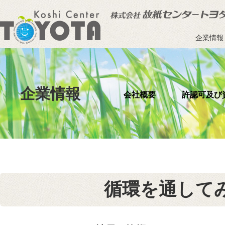
企業情報
企業情報
会社概要
許認可及び
循環を通して